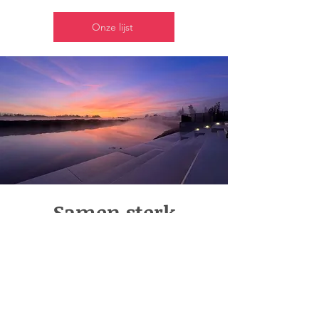
Onze lijst
Samen sterk
We gingen aan de slag met de vele
reacties van inwoners die we
ontvingen na onze folder in juni. We
schreven een ambitieus